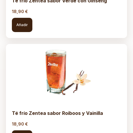
Té frío Zentea sabor Verde con Ginseng
18,90
€
Añadir
Té frío Zentea sabor Roiboos y Vainilla
18,90
€