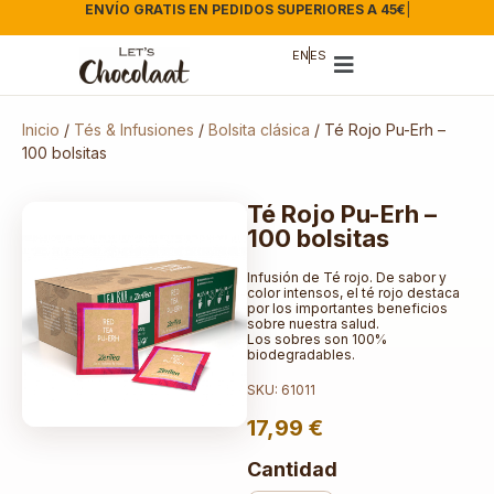
ENVÍO GRATIS EN PEDIDOS SUPERIORES A 45€
|
EN
ES
Inicio
/
Tés & Infusiones
/
Bolsita clásica
/ Té Rojo Pu-Erh –
100 bolsitas
Té Rojo Pu-Erh –
100 bolsitas
Infusión de Té rojo. De sabor y
color intensos, el té rojo destaca
por los importantes beneficios
sobre nuestra salud.
Los sobres son 100%
biodegradables.
SKU: 61011
17,99
€
Cantidad