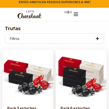
ENVÍO GRATIS EN PEDIDOS SUPERIORES A 45€
|
EN
ES
Trufas
Filtros
Pack 3 estuches
Pack 6 estuches