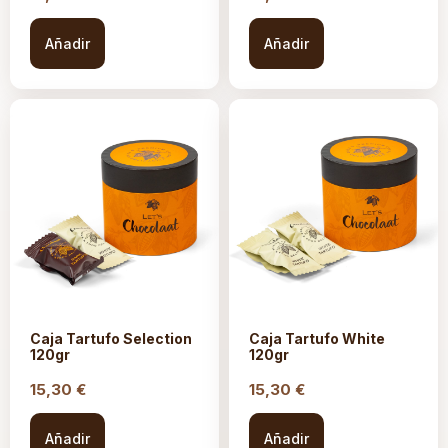
Añadir
Añadir
Caja Tartufo Selection
Caja Tartufo White
120gr
120gr
15,30
€
15,30
€
Añadir
Añadir