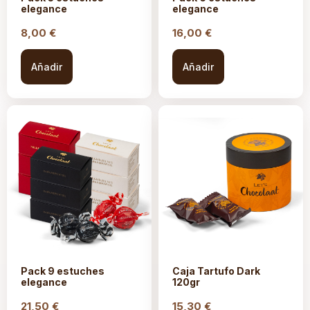
elegance
elegance
8,00
€
16,00
€
Añadir
Añadir
Pack 9 estuches
Caja Tartufo Dark
elegance
120gr
21,50
€
15,30
€