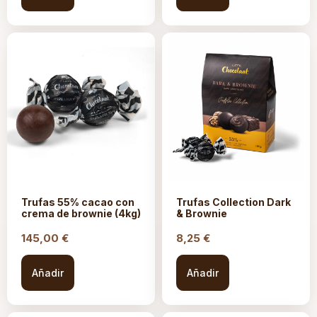
Trufas 55% cacao con
Trufas Collection Dark
crema de brownie (4kg)
& Brownie
145,00
€
8,25
€
Añadir
Añadir