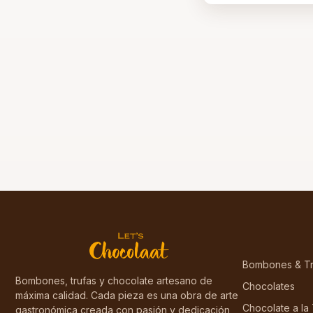
Bombones & Tr
Bombones, trufas y chocolate artesano de
Chocolates
máxima calidad. Cada pieza es una obra de arte
Chocolate a la
gastronómica creada con pasión y dedicación