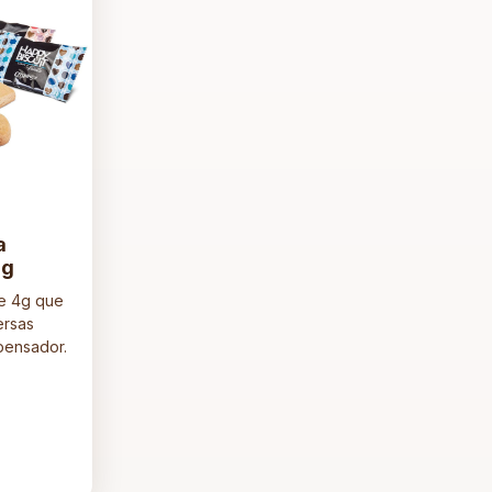
a
4g
de 4g que
ersas
pensador.