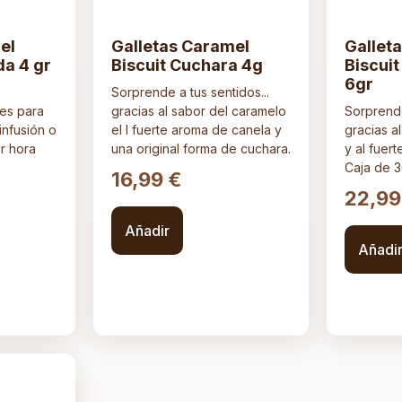
el
Galletas Caramel
Gallet
da 4 gr
Biscuit Cuchara 4g
Biscui
6gr
Sorprende a tus sentidos...
es para
gracias al sabor del caramelo
Sorprende
infusión o
el l fuerte aroma de canela y
gracias a
r hora
una original forma de cuchara.
y al fuer
Caja de 
16,99
€
22,9
Añadir
Añadi