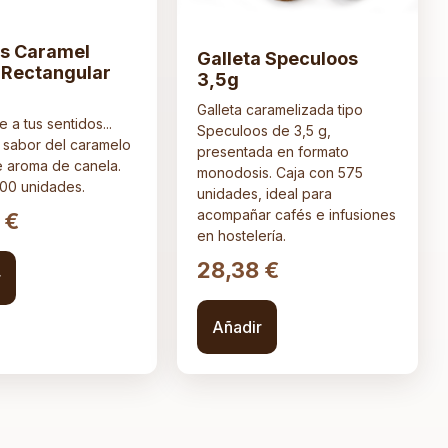
as Caramel
Galleta Speculoos
t Rectangular
3,5g
Galleta caramelizada tipo
 a tus sentidos...
Speculoos de 3,5 g,
l sabor del caramelo
presentada en formato
te aroma de canela.
monodosis. Caja con 575
300 unidades.
unidades, ideal para
acompañar cafés e infusiones
9
€
en hostelería.
28,38
€
r
Añadir