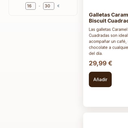
-
€
Minimum Price
Maximum Price
Galletas Caram
Biscuit Cuadra
Las galletas Caramel
Cuadradas son ideal
acompañar un café, 
chocolate a cualquie
del día.
29,99
€
Añadir