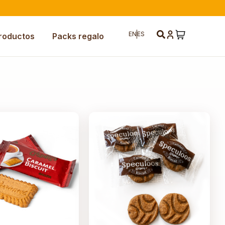
EN
ES
roductos
Packs regalo