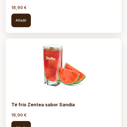
18,90
€
Añadir
Té frío Zentea sabor Sandía
18,90
€