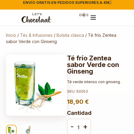
ENVÍO GRATIS EN PEDIDOS SUPERIORES A 45€
|
EN
ES
Inicio
/
Tés & Infusiones
/
Bolsita clásica
/ Té frío Zentea
sabor Verde con Ginseng
Té frío Zentea
sabor Verde con
Ginseng
Té verde intenso con ginseng.
SKU: 60053
18,90
€
Cantidad
-
+