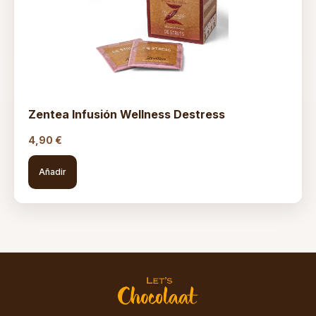
Zentea Infusión Wellness Destress
4,90
€
Añadir