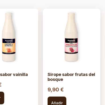
sabor vainilla
Sirope sabor frutas del
bosque
€
9,90
€
r
Añadir