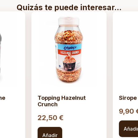
Quizás te puede interesar...
ne
Topping Hazelnut
Sirope 
Crunch
9,90
22,50
€
Añadi
Añadir