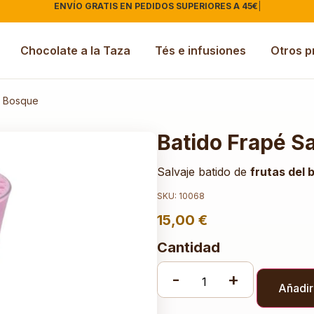
ENVÍO GRATIS EN PEDIDOS SUPERIORES A 45€
Chocolate a la Taza
Tés e infusiones
Otros p
l Bosque
Batido Frapé S
Salvaje batido de
frutas del 
SKU: 10068
15,00
€
Cantidad
-
+
Añadir 