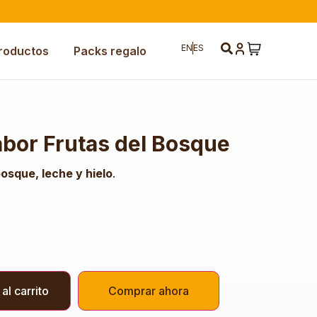
EN
ES
roductos
Packs regalo
abor Frutas del Bosque
bosque, leche y hielo
.
al carrito
Comprar ahora