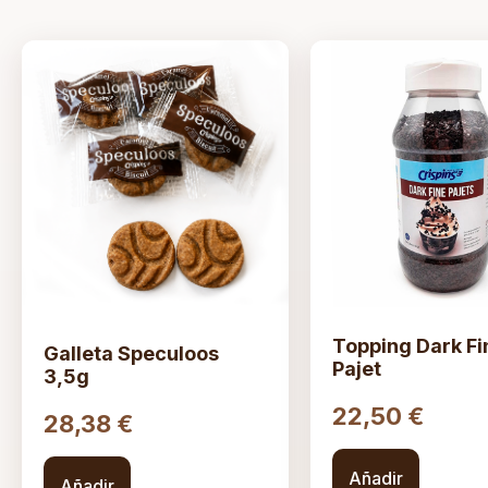
Topping Dark Fi
Galleta Speculoos
Pajet
3,5g
22,50
€
28,38
€
Añadir
Añadir