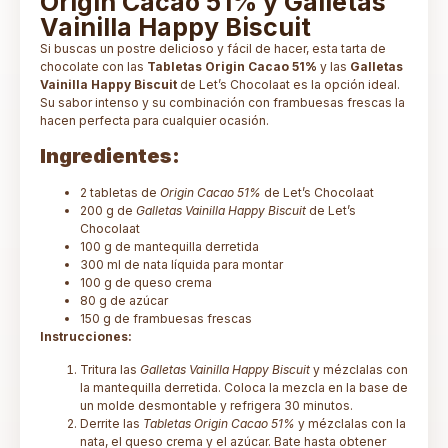
Origin Cacao 51% y Galletas
Vainilla Happy Biscuit
Si buscas un postre delicioso y fácil de hacer, esta tarta de
chocolate con las
Tabletas Origin Cacao 51%
y las
Galletas
Vainilla Happy Biscuit
de Let’s Chocolaat es la opción ideal.
Su sabor intenso y su combinación con frambuesas frescas la
hacen perfecta para cualquier ocasión.
Ingredientes:
2 tabletas de
Origin Cacao 51%
de Let’s Chocolaat
200 g de
Galletas Vainilla Happy Biscuit
de Let’s
Chocolaat
100 g de mantequilla derretida
300 ml de nata líquida para montar
100 g de queso crema
80 g de azúcar
150 g de frambuesas frescas
Instrucciones:
Tritura las
Galletas Vainilla Happy Biscuit
y mézclalas con
la mantequilla derretida. Coloca la mezcla en la base de
un molde desmontable y refrigera 30 minutos.
Derrite las
Tabletas Origin Cacao 51%
y mézclalas con la
nata, el queso crema y el azúcar. Bate hasta obtener