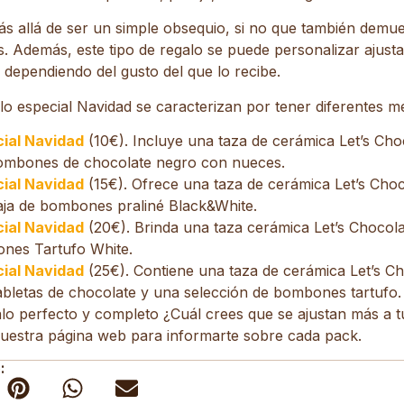
s allá de ser un simple obsequio, si no que también demue
. Además, este tipo de regalo se puede personalizar ajusta
 dependiendo del gusto del que lo recibe.
o especial Navidad se caracterizan por tener diferentes me
cial Navidad
(10€). Incluye una taza de cerámica Let’s Choc
ombones de chocolate negro con nueces.
cial Navidad
(15€). Ofrece una taza de cerámica Let’s Choc
aja de bombones praliné Black&White.
cial Navidad
(20€). Brinda una taza cerámica Let’s Chocola
nes Tartufo White.
cial Navidad
(25€). Contiene una taza de cerámica Let’s Ch
abletas de chocolate y una selección de bombones tartufo.
lo perfecto y completo ¿Cuál crees que se ajustan más a t
uestra página web para informarte sobre cada pack.
: