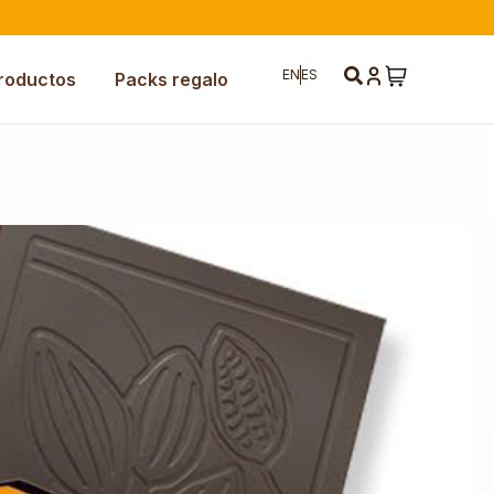
EN
ES
roductos
Packs regalo