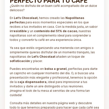
PERFECTO PARA TU CAFÉ
¿Quién no disfruta de un buen café acompañado de un dulce
delicioso?
En
Let’s Chocolaat
, hemos creado las
Napolitanas
perfectas
para esos momentos especiales en los que
recibes a tus invitados en casa. Con la medida justa, un sabor
irresistible
y un
contenido del 51% de cacao
, nuestras
napolitanas son el complemento ideal para sorprender a
todos y convertir tu café en una experiencia única.
Ya sea que estés organizando una merienda con amigos o
simplemente quieras disfrutar de un momento tranquilo, las
napolitanas de
Let’s Chocolaat
añaden un toque de
sofisticación
y placer.
Puedes encontrarlas en
bolsa a granel
, perfectas para darte
un capricho en cualquier momento del día. O, si buscas una
presentación más elegante y profesional, tenemos la opción
de la
caja dispensadora
, ideal para impresionar a tus
invitados y darle un aire distinguido a tus reuniones.
¡Imagina el look de tu mesa al servirlas de una forma tan
cuidada!
Consulta más detalles en nuestra página web y descubre
todo lo que tenemos preparado para hacer que cada café sea