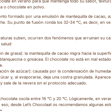
olate en verano para que mantenga todo su sabor, textura
ra o chocolate en polvo.
ento formado por una emulsión de mantequilla de cacao, a
che. Su punto de fusión ronda los 32–34 °C, es decir, en v
aturas suben, ocurren dos fenómenos que arruinan su ca
 salud:
n de grasa): la mantequilla de cacao migra hacia la superfici
lanquecina o grisácea. El chocolate no está en mal estado,
e.
ción de azúcar): causada por la condensación de humedad 
zúcar y, al evaporarse, deja una costra granulada. Apare
 y sale de la nevera sin el protocolo adecuado.
chocolate oscila entre 16 °C y 20 °C. Lógicamente, en ver
r eso, desde Let’s Chocolaat os recomendamos algunas est
a.