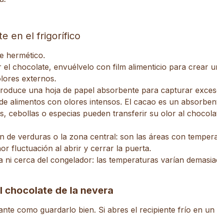
e en el frigorífico
te hermético.
r el chocolate,
envuélvelo con film alimenticio
para crear u
lores externos.
troduce una hoja de papel absorbente para capturar exce
 de alimentos con olores intensos. El cacao es un absorbe
, cebollas o especias pueden transferir su olor al chocol
ón
de verduras o la zona central:
son las áreas con tempera
r fluctuación al abrir y cerrar la puerta.
 ni cerca del congelador:
las temperaturas varían demasia
l chocolate de la nevera
ante como guardarlo bien. Si abres el recipiente frío en un