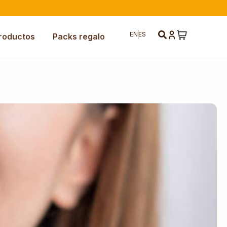
EN
ES
roductos
Packs regalo