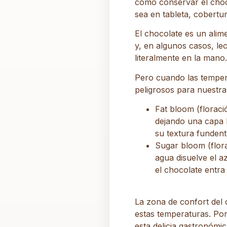
cómo conservar el choc
sea en tableta, cobertu
El chocolate es un alim
y, en algunos casos, le
literalmente en la mano.
Pero cuando las temper
peligrosos para nuestra
Fat bloom (floració
dejando una capa b
su textura fundent
Sugar bloom (flora
agua disuelve el a
el chocolate entra
La zona de confort del 
estas temperaturas. Po
esta delicia gastronómic