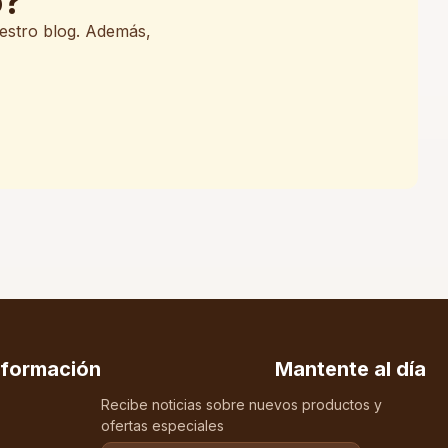
o?
uestro blog. Además,
nformación
Mantente al día
Recibe noticias sobre nuevos productos y
ofertas especiales