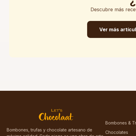
¿
Descubre más receta
Ver más artícu
Bombones & Tr
Bombones, trufas y chocolate artesano de
Chocolates