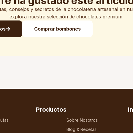
Te ha gustado este artícul
s, consejos y secretos de la chocolatería artesanal en n
explora nuestra selección de chocolates premium.
los
Comprar bombones
Productos
I
ufas
Sobre Nosotros
Blog & Recetas