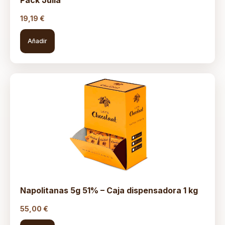
Pack Julia
19,19
€
Añadir
Napolitanas 5g 51% – Caja dispensadora 1 kg
55,00
€