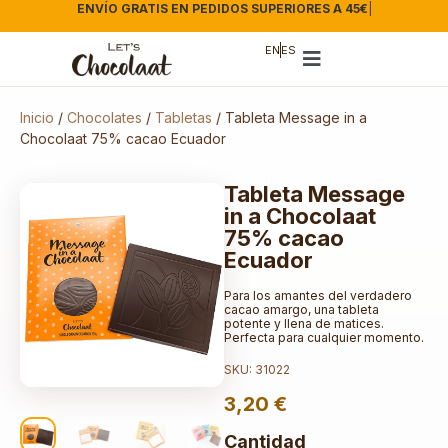
ENVÍO GRATIS EN PEDIDOS SUPERIORES A 45€
|
EN
ES
Inicio
/
Chocolates
/
Tabletas
/ Tableta Message in a
Chocolaat 75% cacao Ecuador
Tableta Message
in a Chocolaat
75% cacao
Ecuador
Para los amantes del verdadero
cacao amargo, una tableta
potente y llena de matices.
Perfecta para cualquier momento.
SKU: 31022
3,20
€
Cantidad