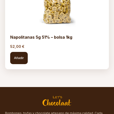
Napolitanas 5g 51% – bolsa 1kg
52,00
€
Añadir
Bombones, trufas y chocolate artesano de máxima calidad. Cada