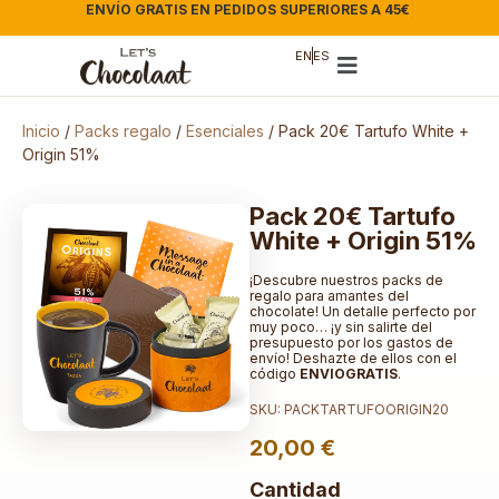
ENVÍO GRATIS EN PEDIDOS SUPERIORES A 45€
EN
ES
Inicio
/
Packs regalo
/
Esenciales
/ Pack 20€ Tartufo White +
Origin 51%
Pack 20€ Tartufo
White + Origin 51%
¡Descubre nuestros packs de
regalo para amantes del
chocolate! Un detalle perfecto por
muy poco… ¡y sin salirte del
presupuesto por los gastos de
envío! Deshazte de ellos con el
código
ENVIOGRATIS
.
SKU: PACKTARTUFOORIGIN20
20,00
€
Cantidad