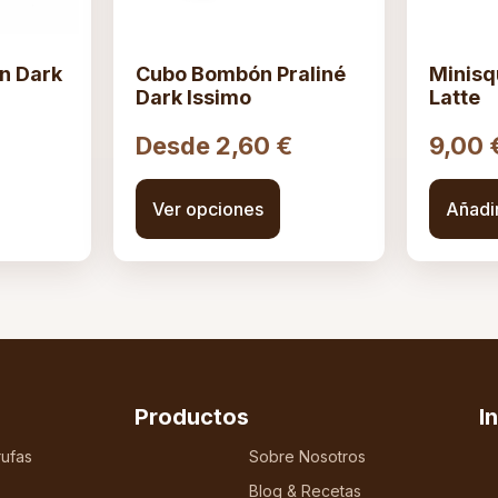
on Dark
Cubo Bombón Praliné
Minisq
Dark Issimo
Latte
Desde
2,60
€
9,00
Ver opciones
Añadi
Productos
I
ufas
Sobre Nosotros
Blog & Recetas