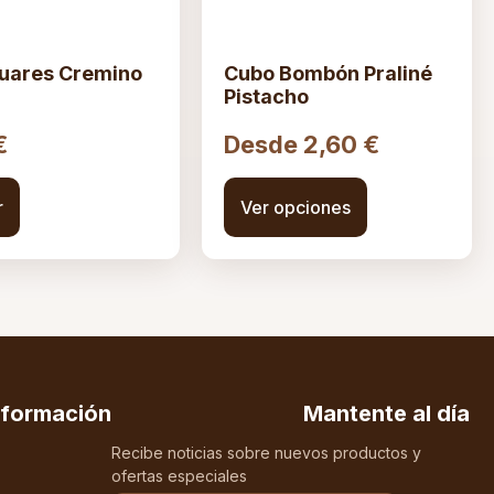
uares Cremino
Cubo Bombón Praliné
Pistacho
€
Desde
2,60
€
r
Ver opciones
nformación
Mantente al día
Recibe noticias sobre nuevos productos y
ofertas especiales