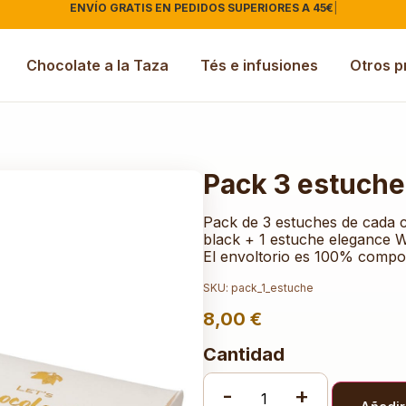
ENVÍO GRATIS EN PEDIDOS SUPERIORES A 45€
|
Chocolate a la Taza
Tés e infusiones
Otros p
Pack 3 estuche
Pack de 3 estuches de cada c
black + 1 estuche elegance W
El envoltorio es 100% compo
SKU: pack_1_estuche
8,00
€
Cantidad
-
+