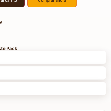
al carrito
Comprar ahora
5€
ste Pack