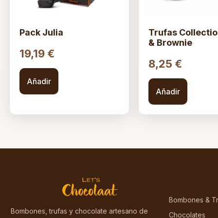
Pack Julia
Trufas Collecti
& Brownie
19,19
€
8,25
€
Añadir
Añadir
Bombones & Tr
Bombones, trufas y chocolate artesano de
Chocolates