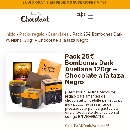
E
|
EN
ES
Inicio
/
Packs regalo
/
Esenciales
/ Pack 25€ Bombones Dark
Avellana 120gr + Chocolate a la taza Negro
Pack 25€
Bombones Dark
Avellana 120gr +
Chocolate a la taza
Negro
¡Descubre nuestros packs de
regalo para amantes del
chocolate! Un detalle perfecto por
muy poco… ¡y sin salirte del
presupuesto por los gastos de
envío! Deshazte de ellos con el
código
ENVIOGRATIS
.
SKU: PACKDarkAvellana25