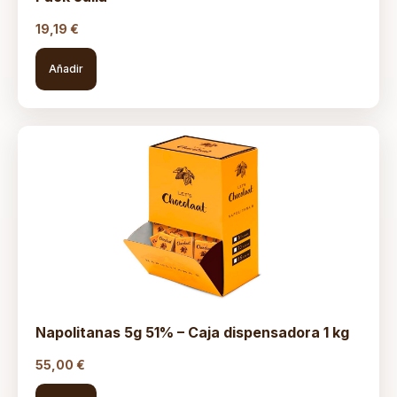
19,19
€
Añadir
Napolitanas 5g 51% – Caja dispensadora 1 kg
55,00
€