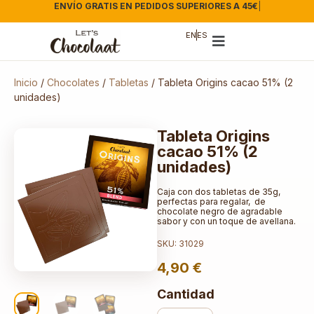
ENVÍO GRATIS EN PEDIDOS SUPERIORES A 45€
|
EN
ES
Inicio
/
Chocolates
/
Tabletas
/ Tableta Origins cacao 51% (2
unidades)
Tableta Origins
cacao 51% (2
unidades)
Caja con dos tabletas de 35g,
perfectas para regalar, de
chocolate negro de agradable
sabor y con un toque de avellana.
SKU: 31029
4,90
€
Cantidad