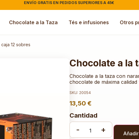
ENVÍO GRATIS EN PEDIDOS SUPERIORES A 45€
|
Chocolate a la Taza
Tés e infusiones
Otros p
 caja 12 sobres
Chocolate a la 
Chocolate a la taza con naran
chocolate de máxima calidad y
SKU: 20054
13,50
€
Cantidad
-
+
Añadir 