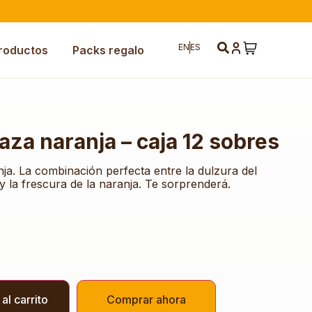
EN
ES
roductos
Packs regalo
taza naranja – caja 12 sobres
ja. La combinación perfecta entre la dulzura del
 la frescura de la naranja. Te sorprenderá.
al carrito
Comprar ahora