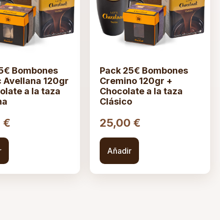
25€ Bombones
Pack 25€ Bombones
c Avellana 120gr
Cremino 120gr +
olate a la taza
Chocolate a la taza
na
Clásico
0
€
25,00
€
r
Añadir