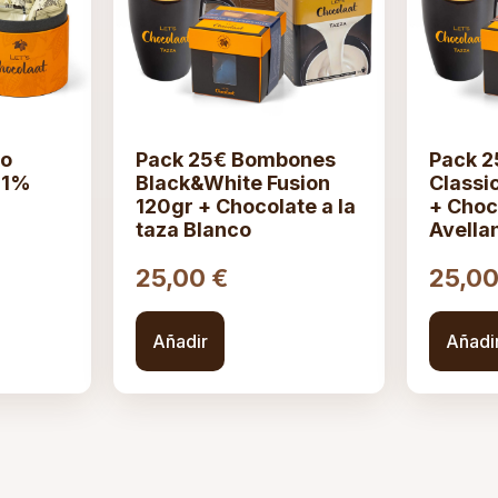
fo
Pack 25€ Bombones
Pack 
51%
Black&White Fusion
Classi
120gr + Chocolate a la
+ Choc
taza Blanco
Avella
25,00
€
25,0
Añadir
Añadi