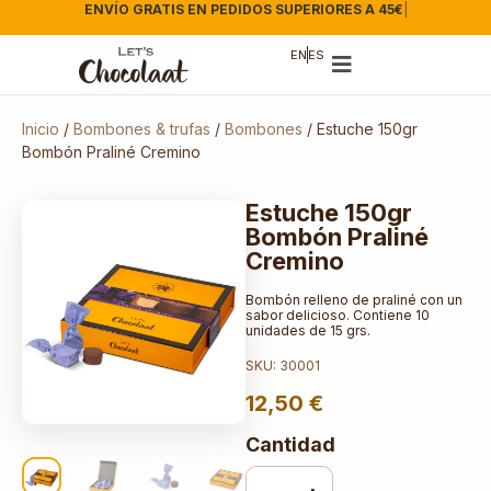
ENVÍO GRATIS EN PEDIDOS SUPERIORES A 45€
|
EN
ES
Inicio
/
Bombones & trufas
/
Bombones
/ Estuche 150gr
Bombón Praliné Cremino
Estuche 150gr
Bombón Praliné
Cremino
Bombón relleno de praliné con un
sabor delicioso. Contiene 10
unidades de 15 grs.
SKU: 30001
12,50
€
Cantidad