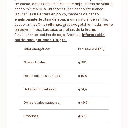
de cacao, emulsionante: lecitina de
soja
, aroma de vainilla,
cacao mínimo 33%. Interior: azúcar, chocolate blanco
(azúcar,
leche
entera en polvo, manteca de cacao,
emulsionante: lecitina de
soja
, aroma natural de vainilla,
cacao mín. 22%),
avellanas
, grasa vegetal refinada,
leche
en polvo entera.
Lactosa
, proteínas de la
leche
.
Emulsionante: lecitina de
soja
. Aromas..
Información
nutricional por cada 100grs:
Valor energético:
kcal 563 /2347 kj
Grasas totales:
g 36,1
De las cuales saturadas:
g 16,8
Hidratos de carbono:
g 51,4
De los cuales azúcares:
g 49,3
Proteínas:
g 6,8