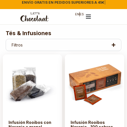
ENVÍO GRATIS EN PEDIDOS SUPERIORES A 45€
|
EN
ES
Tés & Infusiones
Filtros
Infusión Rooibos con
Infusión Rooibos
Naranja a granel
Naranja – 100 sobres