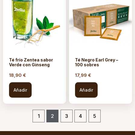
Té frío Zentea sabor
Té Negro Earl Grey –
Verde con Ginseng
100 sobres
18,90
€
17,99
€
Añadir
Añadir
1
2
3
4
5