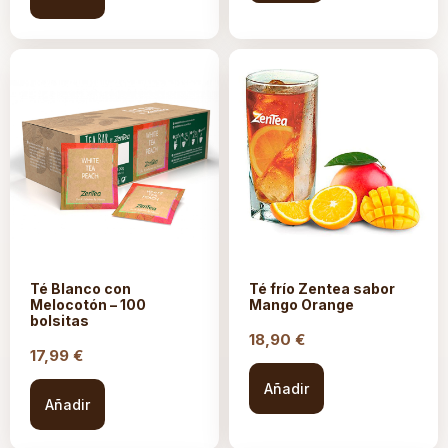
Té Blanco con
Té frío Zentea sabor
Melocotón – 100
Mango Orange
bolsitas
18,90
€
17,99
€
Añadir
Añadir