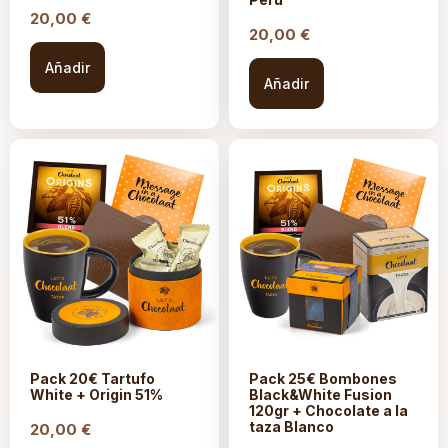
20,00
€
20,00
€
Añadir
Añadir
Pack 20€ Tartufo
Pack 25€ Bombones
White + Origin 51%
Black&White Fusion
120gr + Chocolate a la
taza Blanco
20,00
€